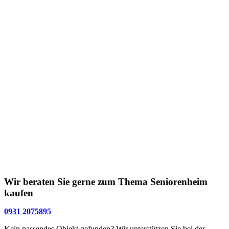
Eigentümerversammlungen, falls Sie nicht persönlich erscheinen
können oder möchten.
Wir arbeiten nun seit über 25 Jahren im Bereich
Seniorenimmobilien und haben über die Zeit alle
Pflegeappartements, die wir in den Wiederverkauf bekommen
haben, binnen ca. 8 Wochen mindestens zum ursprünglichen
Kaufpreis zuzüglich Nebenkosten bzw. mehr wieder verkauft.
Besonders durch den indexierten Mietvertrag mit steigenden Mieten
über die Jahre ist mit einem höheren Wiederverkaufswert des
Appartements zu rechnen.
Wir beraten Sie gerne zum Thema Seniorenheim
kaufen
0931 2075895
Kein passendes Objekt gefunden? Wir unterstützen Sie bei der