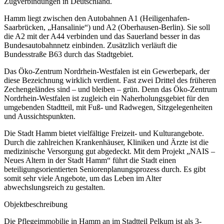
Zugverbindungen in Deutschland.
Hamm liegt zwischen den Autobahnen A1 (Heiligenhafen-
Saarbrücken, „Hansalinie“) und A2 (Oberhausen-Berlin). Sie soll
die A2 mit der A44 verbinden und das Sauerland besser in das
Bundesautobahnnetz einbinden. Zusätzlich verläuft die
Bundesstraße B63 durch das Stadtgebiet.
Das Öko-Zentrum Nordrhein-Westfalen ist ein Gewerbepark, der
diese Bezeichnung wirklich verdient. Fast zwei Drittel des früheren
Zechengeländes sind – und bleiben – grün. Denn das Öko-Zentrum
Nordrhein-Westfalen ist zugleich ein Naherholungsgebiet für den
umgebenden Stadtteil, mit Fuß- und Radwegen, Sitzgelegenheiten
und Aussichtspunkten.
Die Stadt Hamm bietet vielfältige Freizeit- und Kulturangebote.
Durch die zahlreichen Krankenhäuser, Kliniken und Ärzte ist die
medizinische Versorgung gut abgedeckt. Mit dem Projekt „NAIS –
Neues Altern in der Stadt Hamm“ führt die Stadt einen
beteiligungsorientierten Seniorenplanungsprozess durch. Es gibt
somit sehr viele Angebote, um das Leben im Alter
abwechslungsreich zu gestalten.
Objektbeschreibung
Die Pflegeimmobilie in Hamm an im Stadtteil Pelkum ist als 3-